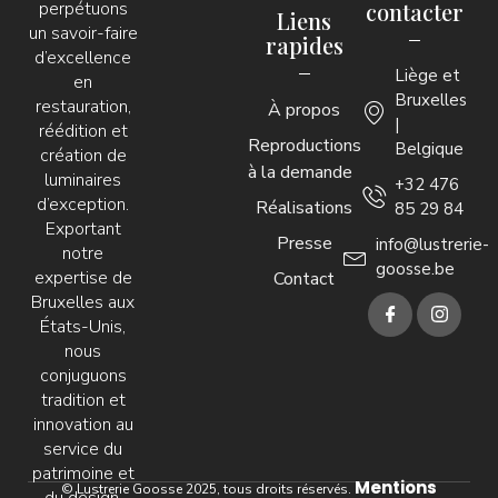
perpétuons
contacter
Liens
un savoir-faire
rapides
d’excellence
Liège et
en
Bruxelles
restauration,
À propos
|
réédition et
Reproductions
Belgique
création de
à la demande
luminaires
+32 476
d’exception.
Réalisations
85 29 84
Exportant
Presse
info@lustrerie-
notre
goosse.be
expertise de
Contact
Bruxelles aux
États-Unis,
nous
conjuguons
tradition et
innovation au
service du
patrimoine et
Mentions
© Lustrerie Goosse 2025, tous droits réservés.
du design.